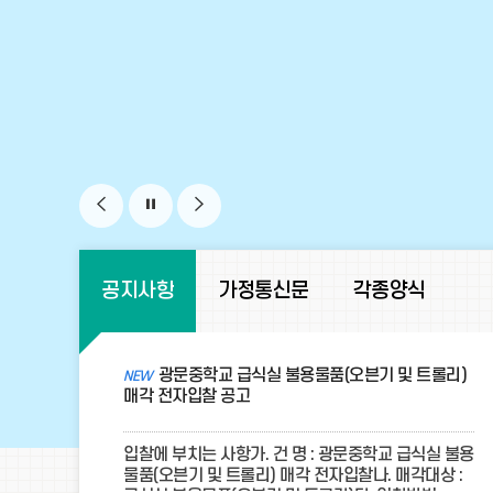
비
비
비
주
주
주
공
공지사항
가정통신문
각종양식
지
얼
얼
얼
사
이
정
다
항
광문중학교 급식실 불용물품(오븐기 및 트롤리)
전
지
음
매각 전자입찰 공고
입찰에 부치는 사항가. 건 명 : 광문중학교 급식실 불용
물품(오븐기 및 트롤리) 매각 전자입찰나. 매각대상 :