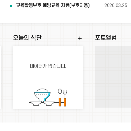
교육활동보호 예방교육 자료(보호자용)
2026.03.25
학
식
오늘의 식단
포토앨범
교
단
일
더
정
보
데이터가 없습니다.
더
기
보
기