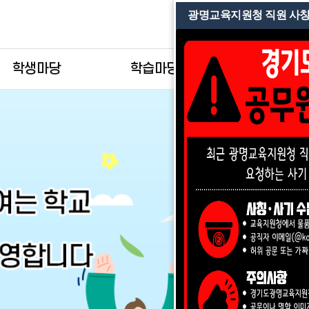
광명교육지원청 직원 사칭
홈
로그인
학생마당
학습마당
미래교육