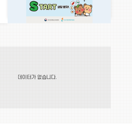
이
정
다
전
지
음
데이터가 없습니다.