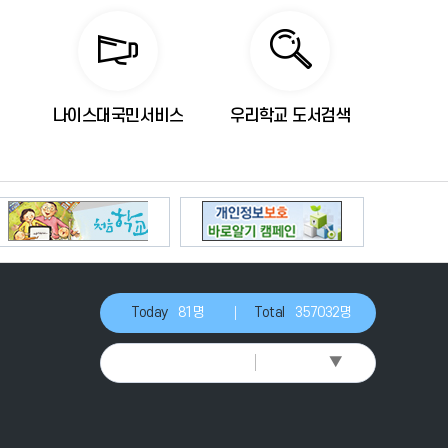
나이스대국민서비스
우리학교 도서검색
Today
81명
Total
357032명
▼
Select Language