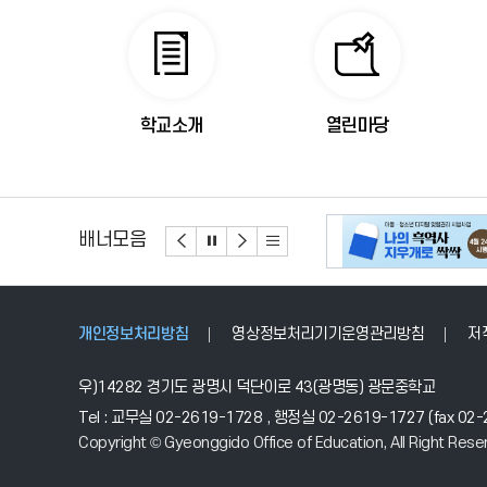
바
로
가
기
학교소개
열린마당
배너모음
개인정보처리방침
영상정보처리기기운영관리방침
저
우)14282 경기도 광명시 덕단이로 43(광명동) 광문중학교
Tel : 교무실 02-2619-1728 , 행정실 02-2619-1727 (fax 0
Copyright © Gyeonggido Office of Education, All Right Rese