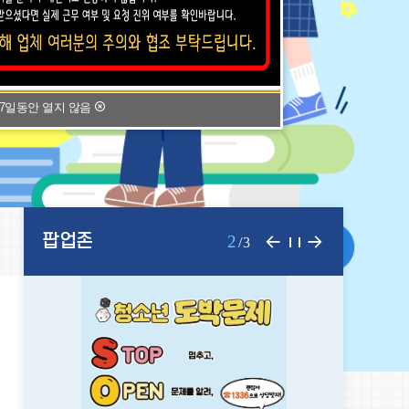
7일동안 열지 않음
팝업존
공
2
팝
팝
팝
/
3
지
사
항
업
업
업
더
보
기
존
존
존